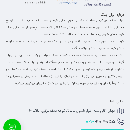
میان افراد شناخته شده است. به عبارت دیگر، کلاچ کلمه صحیح این
درباره ایران یدک
قطعه می‌باشد اما در زبان عامیانه نیز از عباراتی مانند کلاژ و کلاج نیز
ایران یدک، بزرگترین سامانه پخش لوازم یدکی خودرو است که بصورت آنلاین توزیع
استفاده می‌شود.
مویرگی (B2B) را برای خرده فروشان در سال 1400 آغاز کرده است. پخش لوازم یدکی اصلی
کلاچ ماشین کجاست؟
خودروهای خارجی و داخلی با ضمانت اصالت کالا افتخار ماست.
خرید عمده لوازم یدکی بصورت آنلاین در ایران یدک میسر شده و لیست قیمت لوازم
سیستم کلاچ خودرو به بخش جلویی یا همان موتور خودرو اتصال پیدا
یدکی خودرو بصورت آنلاین ارائه میگردد.
ارائه قطعات استاندارد و خدمات متمایز، که نتیجه آن افزایش رضایت مشتری در دوران
کرده است. این سیستم میان موتور و جعبه دنده قرار دارد و با رابطی به
گارانتی و وارانتی است، اولین و مهم‌ترین هدف فروشگاه اینترنتی ایران یدک است. بدین
نام پدال کلاچ که در کنار پدال های گاز و ترمز زیر پای راننده هستند قرار
منظور، فراهم نمودن دسترسی آسان مشتریان به قطعات استاندارد و قیمت یکسان در
گرفته است.
سراسر کشور و تامین نیاز بازار قطعات و لوازم یدکی، از جمله قطعات ایمنی و مصرفی که
مستقیماً با جان و مال مردم سروکار دارد، با جدیت و همیّت فراوان پی­گیری می‌­شود. ​
دیسک و صفحه کلاچ چیست؟ با آن بیشتر آشنا شوید
“
دیسک و صفحه دنا چیست؟
” این قطعه یکی از متداول ترین قطعاتی
تماس با ما
است که اگر با خودرو سرو کار داشته باشید قطعا نام آن را شنیده اید،
تهران، کاووسیه، بلوار نلسون ماندلا، کوچه بابک مرکزی، پلاک 10
دیسک و صفحه یکی از پر مصرف ترین قطعات بکار رفته در سیستم
021-
91014055
کلاچ خودرو است که در هر خودرو های دنده ای به چشم می‌خورد و از