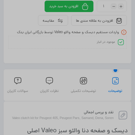
افزودن به سبد خرید
افزودن به علاقه مندی ها
مقایسه
واردات مستقیم دیسک و صفحه والئو Valeo توسط بازرگانی ایران یدک
موجود در انبار
توضیحات
توضیحات تکمیلی
نظرات کاربران
سوالات کاربران
نقد و بررسی اجمالی
Valeo clutch kit for Peugeot 405, Peugeot Pars, Samand, Dena, Soren
دیسک و صفحه دنا والئو سبز Valeo اصلی