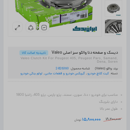
دیسک و صفحه دنا والئو سبز اصلی Valeo
تاییدیه اصالت کالا
Valeo Clutch Kit For Peugeot 405, Peugeot Pars, Samand,
Dena, Soren
شناسه محصول:
826360-2
برند:
والئو (Valeo)
دسته:
کیت کلاچ خودرو
,
گیربکس خودرو و قطعات جانبی
,
لوازم یدکی خودرو
مناسب برای خودرو : دنا، سورن، سمند، پژو پارس، پژو 405، زانتیا 1800
دارای بلبرینگ
طول عمر بالا
18,200,000
15,800,000
تومان