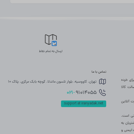
ارسال به تمام نقاط
تماس با ما
ازم یدکی خودرو است که بصورت آنلاین توزیع مویرگی (B2B) را برای خرده
تهران، کاووسیه، بلوار نلسون ماندلا، کوچه بابک مرکزی، پلاک 10
صالت کالا
021-
91014055
 آنلاین
support at iranyadak.net
نتی است،
ریان به
 ایمنی و