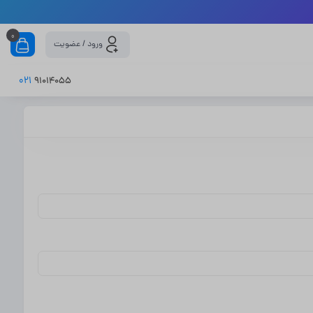
0
ورود / عضویت
021
91014055