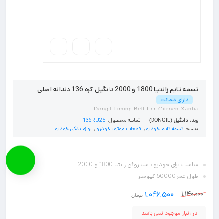
تسمه تایم زانتیا 1800 و 2000 دانگیل کره 136 دندانه اصلی
دارای ضمانت
Dongil Timing Belt For Citroën Xantia
شناسه محصول:
136RU25
برند:
دانگیل (DONGIL)
دسته:
تسمه تایم خودرو
,
قطعات موتور خودرو
,
لوازم یدکی خودرو
مناسب برای خودرو : سیتروئن زانتیا 1800 و 2000
طول عمر 60000 کیلومتر
1,140,000
1,046,500
تومان
در انبار موجود نمی باشد