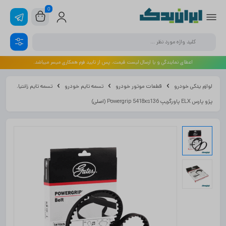
0
اعطای نمایندگی و یا ارسال لیست قیمت، پس از تایید فرم همکاری میسر میباشد.
لوازم یدکی خودرو
قطعات موتور خودرو
تسمه تایم خودرو
تسمه تایم زانتیا،
پژو پارس ELX پاورگریپ Powergrip 5418xs136 (اصلی)