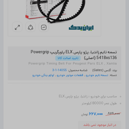
تسمه تایم زانتیا، پژو پارس ELX پاورگریپ Powergrip
5418xs136 (اصلی)
تایید اصالت کالا
Powergrip Timing Belt For Peugeot Pars ELX , Xantia
شناسه محصول:
14055-1-3
برند:
گتس (Gates)
دسته:
تسمه تایم خودرو
,
قطعات موتور خودرو
,
لوازم یدکی خودرو
مناسب برای خودرو : زانتیا، پژو پارس ELX
طول عمر 80000 کیلومتر
828,000
667,000
تومان
در انبار موجود نمی باشد