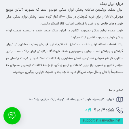
درباره ایران یدک
ایران یدک، بزرگترین سامانه پخش لوازم یدکی خودرو است که بصورت آنلاین توزیع
مویرگی (B2B) را برای خرده فروشان در سال 1400 آغاز کرده است. پخش لوازم یدکی اصلی
خودروهای خارجی و داخلی با ضمانت اصالت کالا افتخار ماست.
خرید عمده لوازم یدکی بصورت آنلاین در ایران یدک میسر شده و لیست قیمت لوازم
یدکی خودرو بصورت آنلاین ارائه میگردد.
ارائه قطعات استاندارد و خدمات متمایز، که نتیجه آن افزایش رضایت مشتری در دوران
گارانتی و وارانتی است، اولین و مهم‌ترین هدف فروشگاه اینترنتی ایران یدک است. بدین
منظور، فراهم نمودن دسترسی آسان مشتریان به قطعات استاندارد و قیمت یکسان در
سراسر کشور و تامین نیاز بازار قطعات و لوازم یدکی، از جمله قطعات ایمنی و مصرفی که
مستقیماً با جان و مال مردم سروکار دارد، با جدیت و همیّت فراوان پی­گیری می‌­شود. ​
تماس با ما
تهران، کاووسیه، بلوار نلسون ماندلا، کوچه بابک مرکزی، پلاک 10
021-
91014055
support at iranyadak.net