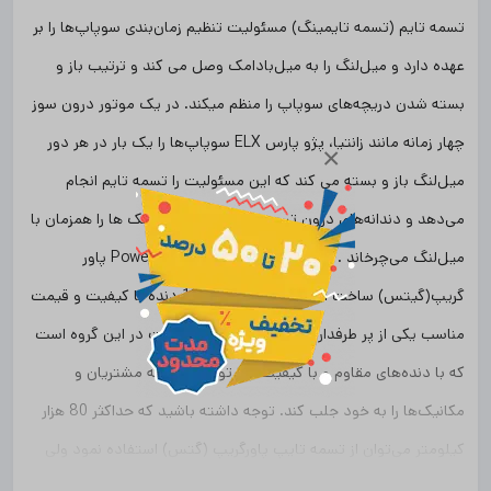
تسمه تایم (تسمه تایمینگ) مسئولیت تنظیم زمان‌بندی سوپاپ‌ها را بر
عهده دارد و میل‌لنگ را به میل‌بادامک وصل می کند و ترتیب باز و
بسته شدن دریچه‌های سوپاپ را منظم میکند. در یک موتور درون سوز
چهار زمانه مانند زانتیا، پژو پارس ELX سوپاپ‌ها را یک بار در هر دور
×
میل‌لنگ باز و بسته می کند که این مسئولیت را تسمه تایم انجام
می‌دهد و دندانه‌های درون تسمه تایمینگ میل‌بادامک ها را همزمان با
میل‌لنگ می‌چرخاند . تسمه تایم Powergrip 5418xs136 پاور
گریپ‌(گیتس) ساخت اتحادیه اروپا دارای 136 دنده با کیفیت و قیمت
مناسب یکی از پر طرفدار و پر فروش‌ترین محصولات در این گروه است
که با دنده‌های مقاوم و با کیفیت بالا توانسته توجه مشتریان و
مکانیک‌ها را به خود جلب کند. توجه داشته باشید که حداکثر 80 هزار
کیلومتر می‌توان از تسمه تایپ پاورگریپ (گتس) استفاده نمود ولی
بهترین زمان برای تعویض تسمه تایم 50 هزار کیلومتر می‌باشد.