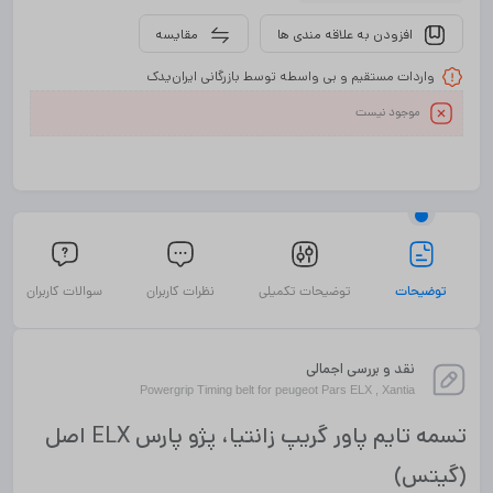
افزودن به علاقه مندی ها
مقایسه
واردات مستقیم و بی واسطه توسط بازرگانی ایران‌یدک
موجود نیست
توضیحات
توضیحات تکمیلی
نظرات کاربران
سوالات کاربران
نقد و بررسی اجمالی
Powergrip Timing belt for peugeot Pars ELX , Xantia
تسمه تایم پاور گریپ زانتیا، پژو پارس ELX اصل
(گیتس)