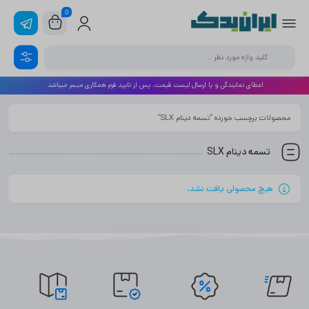
0
اعطای نمایندگی و یا ارسال لیست قیمت، پس از تایید فرم همکاری میسر میباشد.
محصولات برچسب خورده “تسمه دینام SLX”
تسمه دینام SLX
هیچ محصولی یافت نشد.