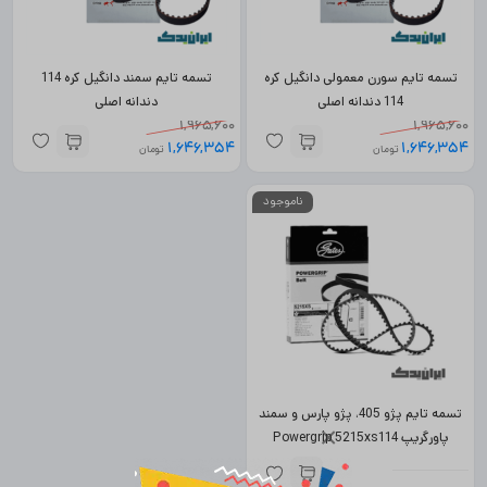
تسمه تایم سورن معمولی دانگیل کره
تسمه تایم سمند دانگیل کره 114
114 دندانه اصلی
دندانه اصلی
1,965,600
1,965,600
1,646,354
1,646,354
تومان
تومان
ناموجود
تسمه تایم پژو 405، پژو پارس و سمند
×
پاورگریپ Powergrip 5215xs114
(اصلی)