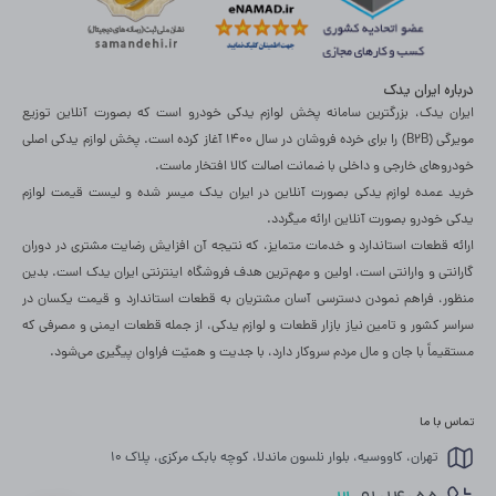
درباره ایران یدک
ایران یدک، بزرگترین سامانه پخش لوازم یدکی خودرو است که بصورت آنلاین توزیع
مویرگی (B2B) را برای خرده فروشان در سال 1400 آغاز کرده است. پخش لوازم یدکی اصلی
خودروهای خارجی و داخلی با ضمانت اصالت کالا افتخار ماست.
خرید عمده لوازم یدکی بصورت آنلاین در ایران یدک میسر شده و لیست قیمت لوازم
یدکی خودرو بصورت آنلاین ارائه میگردد.
ارائه قطعات استاندارد و خدمات متمایز، که نتیجه آن افزایش رضایت مشتری در دوران
گارانتی و وارانتی است، اولین و مهم‌ترین هدف فروشگاه اینترنتی ایران یدک است. بدین
منظور، فراهم نمودن دسترسی آسان مشتریان به قطعات استاندارد و قیمت یکسان در
سراسر کشور و تامین نیاز بازار قطعات و لوازم یدکی، از جمله قطعات ایمنی و مصرفی که
مستقیماً با جان و مال مردم سروکار دارد، با جدیت و همیّت فراوان پی­گیری می‌­شود. ​
تماس با ما
تهران، کاووسیه، بلوار نلسون ماندلا، کوچه بابک مرکزی، پلاک 10