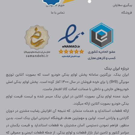
پیگیری سفارش
حریم خصوصی
فروشگاه
تماس با ما
درباره ایران یدک
ایران یدک، بزرگترین سامانه پخش لوازم یدکی خودرو است که بصورت آنلاین توزیع
مویرگی (B2B) را برای خرده فروشان در سال 1400 آغاز کرده است. پخش لوازم یدکی اصلی
خودروهای خارجی و داخلی با ضمانت اصالت کالا افتخار ماست.
خرید عمده لوازم یدکی بصورت آنلاین در ایران یدک میسر شده و لیست قیمت لوازم
یدکی خودرو بصورت آنلاین ارائه میگردد.
ارائه قطعات استاندارد و خدمات متمایز، که نتیجه آن افزایش رضایت مشتری در دوران
گارانتی و وارانتی است، اولین و مهم‌ترین هدف فروشگاه اینترنتی ایران یدک است. بدین
منظور، فراهم نمودن دسترسی آسان مشتریان به قطعات استاندارد و قیمت یکسان در
سراسر کشور و تامین نیاز بازار قطعات و لوازم یدکی، از جمله قطعات ایمنی و مصرفی که