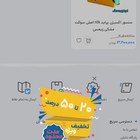
سنسور اکسیژن پراید ntk اصلی سوکت
مشکی زیمنس
4,500,000
3,200,000
تومان
×
ارسال سریع
تضمین بهترین قیمت
ضمانت اصالت
ارسال به تمام نقاط
دسترسی سریع
خدمات مشتریان
تماس با ما
سوالات متداول
پایگاه دانش
رویه بازگردانی کالا