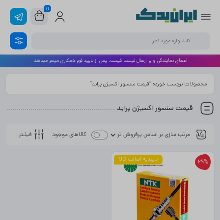
0
اعطای نمایندگی و یا ارسال لیست قیمت، پس از تایید فرم همکاری میسر میباشد.
محصولات برچسب خورده “قیمت سنسور اکسیژن پراید”
قیمت سنسور اکسیژن پراید
فیلـتر
کالاهای موجود
تاییدیه اصالت کالا
29%