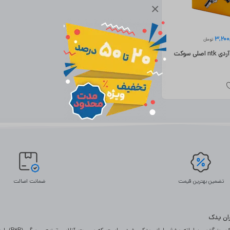
×
3,200
تومان
سنسور اکسیژن آردی ntk اصلی سوکت
تضمین بهترین قیمت
ضمانت اصالت
یران یدک