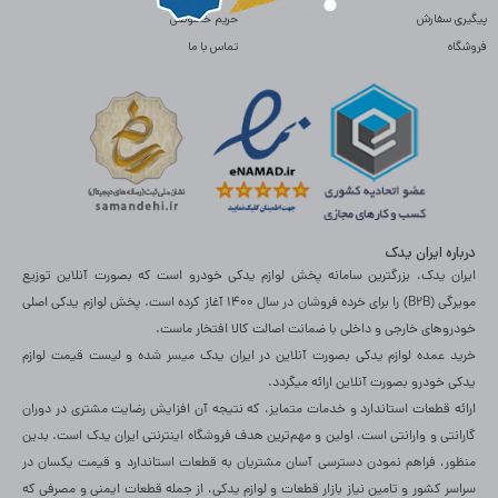
پیگیری سفارش
حریم خصوصی
فروشگاه
تماس با ما
درباره ایران یدک
ایران یدک، بزرگترین سامانه پخش لوازم یدکی خودرو است که بصورت آنلاین توزیع
مویرگی (B2B) را برای خرده فروشان در سال 1400 آغاز کرده است. پخش لوازم یدکی اصلی
خودروهای خارجی و داخلی با ضمانت اصالت کالا افتخار ماست.
خرید عمده لوازم یدکی بصورت آنلاین در ایران یدک میسر شده و لیست قیمت لوازم
یدکی خودرو بصورت آنلاین ارائه میگردد.
ارائه قطعات استاندارد و خدمات متمایز، که نتیجه آن افزایش رضایت مشتری در دوران
گارانتی و وارانتی است، اولین و مهم‌ترین هدف فروشگاه اینترنتی ایران یدک است. بدین
منظور، فراهم نمودن دسترسی آسان مشتریان به قطعات استاندارد و قیمت یکسان در
سراسر کشور و تامین نیاز بازار قطعات و لوازم یدکی، از جمله قطعات ایمنی و مصرفی که