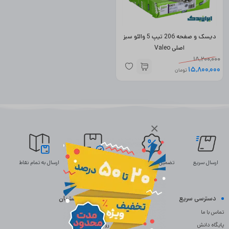
دیسک و صفحه 206 تیپ 5 والئو سبز
اصلی Valeo
18,200,000
15,800,000
تومان
×
ارسال سریع
تضمین بهترین قیمت
ضمانت اصالت
ارسال به تمام نقاط
دسترسی سریع
خدمات مشتریان
تماس با ما
سوالات متداول
پایگاه دانش
رویه بازگردانی کالا