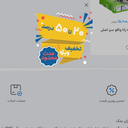
×
15,800
تومان
ا والئو سبز اصلی
تضمین بهترین قیمت
ضمانت اصالت
یران یدک