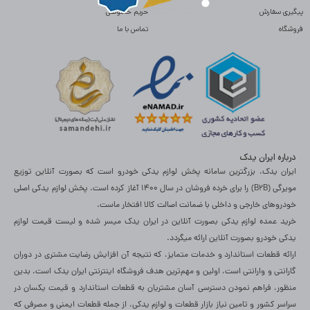
پیگیری سفارش
حریم خصوصی
فروشگاه
تماس با ما
درباره ایران یدک
ایران یدک، بزرگترین سامانه پخش لوازم یدکی خودرو است که بصورت آنلاین توزیع
مویرگی (B2B) را برای خرده فروشان در سال 1400 آغاز کرده است. پخش لوازم یدکی اصلی
خودروهای خارجی و داخلی با ضمانت اصالت کالا افتخار ماست.
خرید عمده لوازم یدکی بصورت آنلاین در ایران یدک میسر شده و لیست قیمت لوازم
یدکی خودرو بصورت آنلاین ارائه میگردد.
ارائه قطعات استاندارد و خدمات متمایز، که نتیجه آن افزایش رضایت مشتری در دوران
گارانتی و وارانتی است، اولین و مهم‌ترین هدف فروشگاه اینترنتی ایران یدک است. بدین
منظور، فراهم نمودن دسترسی آسان مشتریان به قطعات استاندارد و قیمت یکسان در
سراسر کشور و تامین نیاز بازار قطعات و لوازم یدکی، از جمله قطعات ایمنی و مصرفی که