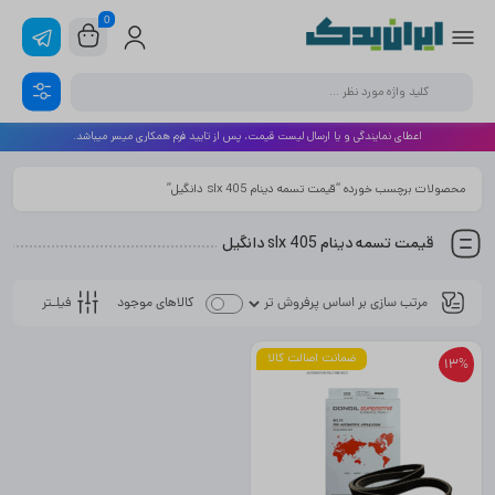
0
اعطای نمایندگی و یا ارسال لیست قیمت، پس از تایید فرم همکاری میسر میباشد.
محصولات برچسب خورده “قیمت تسمه دینام 405 slx دانگیل”
قیمت تسمه دینام 405 slx دانگیل
فیلـتر
کالاهای موجود
ضمانت اصالت کالا
13%