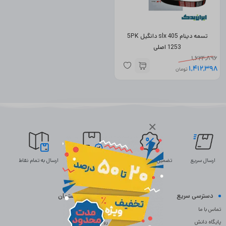
تسمه دینام 405 slx دانگیل 5PK
1253 اصلی
1,624,896
1,412,398
تومان
×
ارسال سریع
تضمین بهترین قیمت
ضمانت اصالت
ارسال به تمام نقاط
دسترسی سریع
خدمات مشتریان
تماس با ما
سوالات متداول
پایگاه دانش
رویه بازگردانی کالا