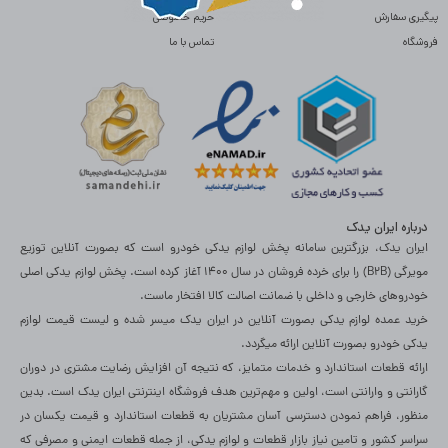
پیگیری سفارش
حریم خصوصی
فروشگاه
تماس با ما
درباره ایران یدک
ایران یدک، بزرگترین سامانه پخش لوازم یدکی خودرو است که بصورت آنلاین توزیع
مویرگی (B2B) را برای خرده فروشان در سال 1400 آغاز کرده است. پخش لوازم یدکی اصلی
خودروهای خارجی و داخلی با ضمانت اصالت کالا افتخار ماست.
خرید عمده لوازم یدکی بصورت آنلاین در ایران یدک میسر شده و لیست قیمت لوازم
یدکی خودرو بصورت آنلاین ارائه میگردد.
ارائه قطعات استاندارد و خدمات متمایز، که نتیجه آن افزایش رضایت مشتری در دوران
گارانتی و وارانتی است، اولین و مهم‌ترین هدف فروشگاه اینترنتی ایران یدک است. بدین
منظور، فراهم نمودن دسترسی آسان مشتریان به قطعات استاندارد و قیمت یکسان در
سراسر کشور و تامین نیاز بازار قطعات و لوازم یدکی، از جمله قطعات ایمنی و مصرفی که