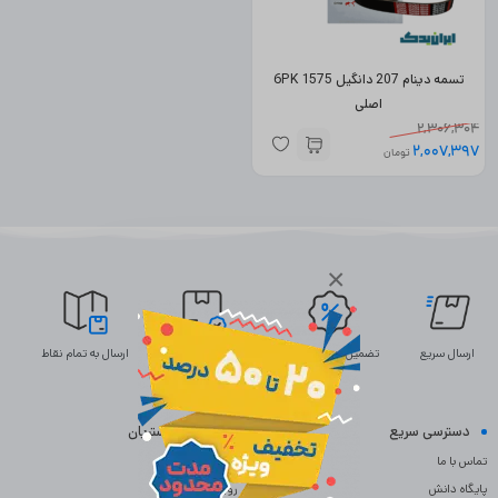
تسمه دینام 207 دانگیل 6PK 1575
اصلی
2,306,304
2,007,397
تومان
×
ارسال سریع
تضمین بهترین قیمت
ضمانت اصالت
ارسال به تمام نقاط
دسترسی سریع
خدمات مشتریان
تماس با ما
سوالات متداول
پایگاه دانش
رویه بازگردانی کالا