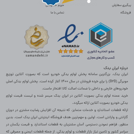
پیگیری سفارش
حریم خصوصی
فروشگاه
تماس با ما
درباره ایران یدک
ایران یدک، بزرگترین سامانه پخش لوازم یدکی خودرو است که بصورت آنلاین توزیع
مویرگی (B2B) را برای خرده فروشان در سال 1400 آغاز کرده است. پخش لوازم یدکی اصلی
خودروهای خارجی و داخلی با ضمانت اصالت کالا افتخار ماست.
خرید عمده لوازم یدکی بصورت آنلاین در ایران یدک میسر شده و لیست قیمت لوازم
یدکی خودرو بصورت آنلاین ارائه میگردد.
ارائه قطعات استاندارد و خدمات متمایز، که نتیجه آن افزایش رضایت مشتری در دوران
گارانتی و وارانتی است، اولین و مهم‌ترین هدف فروشگاه اینترنتی ایران یدک است. بدین
منظور، فراهم نمودن دسترسی آسان مشتریان به قطعات استاندارد و قیمت یکسان در
سراسر کشور و تامین نیاز بازار قطعات و لوازم یدکی، از جمله قطعات ایمنی و مصرفی که