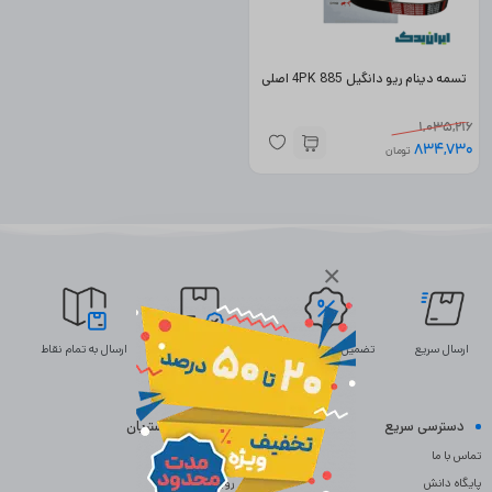
تسمه دینام ریو دانگیل 4PK 885 اصلی
1,035,216
834,730
تومان
×
ارسال سریع
تضمین بهترین قیمت
ضمانت اصالت
ارسال به تمام نقاط
دسترسی سریع
خدمات مشتریان
تماس با ما
سوالات متداول
پایگاه دانش
رویه بازگردانی کالا