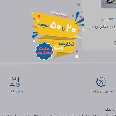
×
1,646
تومان
تسمه تایم پژو 405 دانگیل کره 114
تضمین بهترین قیمت
ضمانت اصالت
یران یدک