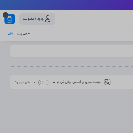
0
ورود / عضویت
021
91014055
کالاهای موجود