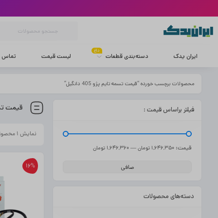
داغ
ایران یدک
دسته‌بندی قطعات
لیست قیمت
تماس با
محصولات برچسب خورده “قیمت تسمه تایم پژو 405 دانگیل”
قیمت تسمه ت
فیلتر براساس قیمت :
نمایش ۱ محصول
قيمت:
—
1,646,350 تومان
1,646,360 تومان
16%
صافی
دسته‌های محصولات