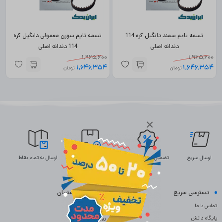
تسمه تایم سمند دانگیل کره 114
تسمه تایم سورن معمولی دانگیل کره
دندانه اصلی
114 دندانه اصلی
1,965,600
1,965,600
1,646,354
1,646,354
تومان
تومان
×
ارسال سریع
تضمین بهترین قیمت
ضمانت اصالت
ارسال به تمام نقاط
دسترسی سریع
خدمات مشتریان
تماس با ما
سوالات متداول
پایگاه دانش
رویه بازگردانی کالا