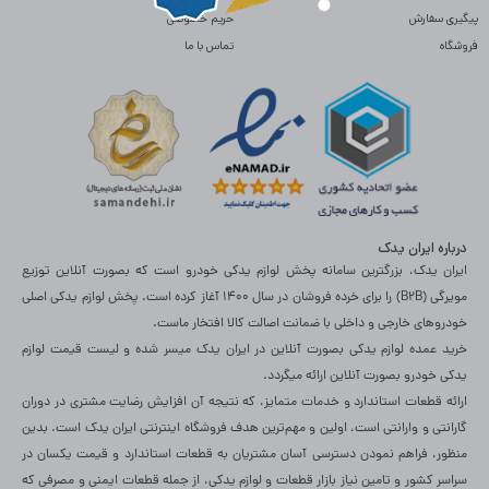
پیگیری سفارش
حریم خصوصی
فروشگاه
تماس با ما
درباره ایران یدک
ایران یدک، بزرگترین سامانه پخش لوازم یدکی خودرو است که بصورت آنلاین توزیع
مویرگی (B2B) را برای خرده فروشان در سال 1400 آغاز کرده است. پخش لوازم یدکی اصلی
خودروهای خارجی و داخلی با ضمانت اصالت کالا افتخار ماست.
خرید عمده لوازم یدکی بصورت آنلاین در ایران یدک میسر شده و لیست قیمت لوازم
یدکی خودرو بصورت آنلاین ارائه میگردد.
ارائه قطعات استاندارد و خدمات متمایز، که نتیجه آن افزایش رضایت مشتری در دوران
گارانتی و وارانتی است، اولین و مهم‌ترین هدف فروشگاه اینترنتی ایران یدک است. بدین
منظور، فراهم نمودن دسترسی آسان مشتریان به قطعات استاندارد و قیمت یکسان در
سراسر کشور و تامین نیاز بازار قطعات و لوازم یدکی، از جمله قطعات ایمنی و مصرفی که