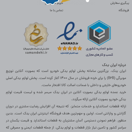
پیگیری سفارش
حریم خصوصی
فروشگاه
تماس با ما
درباره ایران یدک
ایران یدک، بزرگترین سامانه پخش لوازم یدکی خودرو است که بصورت آنلاین توزیع
مویرگی (B2B) را برای خرده فروشان در سال 1400 آغاز کرده است. پخش لوازم یدکی اصلی
خودروهای خارجی و داخلی با ضمانت اصالت کالا افتخار ماست.
خرید عمده لوازم یدکی بصورت آنلاین در ایران یدک میسر شده و لیست قیمت لوازم
یدکی خودرو بصورت آنلاین ارائه میگردد.
ارائه قطعات استاندارد و خدمات متمایز، که نتیجه آن افزایش رضایت مشتری در دوران
گارانتی و وارانتی است، اولین و مهم‌ترین هدف فروشگاه اینترنتی ایران یدک است. بدین
منظور، فراهم نمودن دسترسی آسان مشتریان به قطعات استاندارد و قیمت یکسان در
سراسر کشور و تامین نیاز بازار قطعات و لوازم یدکی، از جمله قطعات ایمنی و مصرفی که