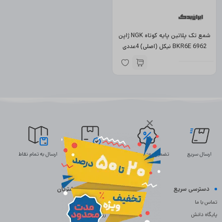
شمع تک پلاتین پایه کوتاه NGK ژاپن
BKR6E 6962 نیکل (اصلی) 4عددی
×
ارسال سریع
تضمین بهترین قیمت
ضمانت اصالت
ارسال به تمام نقاط
دسترسی سریع
خدمات مشتریان
تماس با ما
سوالات متداول
پایگاه دانش
رویه بازگردانی کالا