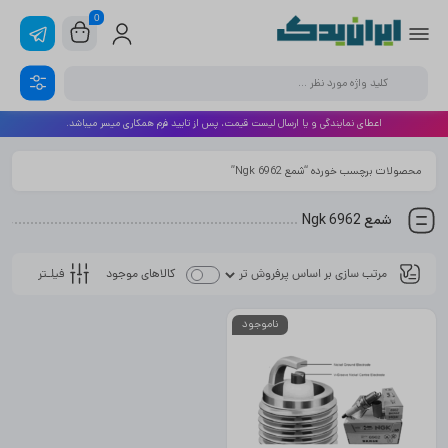
0
اعطای نمایندگی و یا ارسال لیست قیمت، پس از تایید فرم همکاری میسر میباشد.
محصولات برچسب خورده “شمع Ngk 6962”
شمع Ngk 6962
فیلـتر
کالاهای موجود
ناموجود