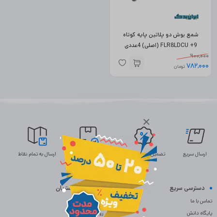
شمع بوش دو پلاتین پایه کوتاه
FLR8LDCU +9 (اصلی) 4عددی
900,000
782,000
تومان
×
ارسال سریع
تضمین بهترین قیمت
ضمانت اصالت
ارسال به تمام نقاط
دسترسی سریع
خدمات مشتریان
تماس با ما
سوالات متداول
پایگاه دانش
رویه بازگردانی کالا