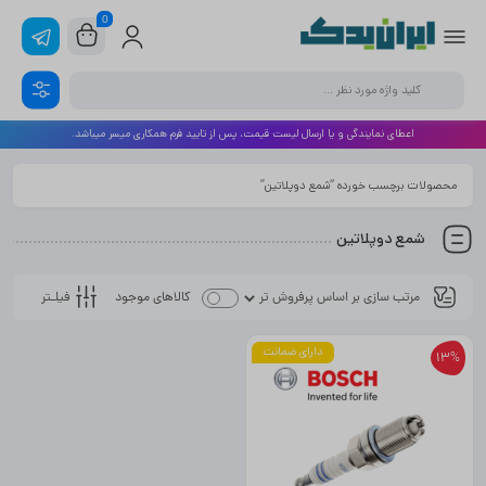
0
اعطای نمایندگی و یا ارسال لیست قیمت، پس از تایید فرم همکاری میسر میباشد.
محصولات برچسب خورده “شمع دوپلاتین”
شمع دوپلاتین
فیلـتر
کالاهای موجود
دارای ضمانت
13%