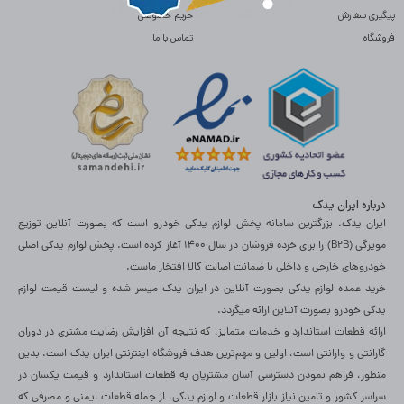
پیگیری سفارش
حریم خصوصی
فروشگاه
تماس با ما
درباره ایران یدک
ایران یدک، بزرگترین سامانه پخش لوازم یدکی خودرو است که بصورت آنلاین توزیع
مویرگی (B2B) را برای خرده فروشان در سال 1400 آغاز کرده است. پخش لوازم یدکی اصلی
خودروهای خارجی و داخلی با ضمانت اصالت کالا افتخار ماست.
خرید عمده لوازم یدکی بصورت آنلاین در ایران یدک میسر شده و لیست قیمت لوازم
یدکی خودرو بصورت آنلاین ارائه میگردد.
ارائه قطعات استاندارد و خدمات متمایز، که نتیجه آن افزایش رضایت مشتری در دوران
گارانتی و وارانتی است، اولین و مهم‌ترین هدف فروشگاه اینترنتی ایران یدک است. بدین
منظور، فراهم نمودن دسترسی آسان مشتریان به قطعات استاندارد و قیمت یکسان در
سراسر کشور و تامین نیاز بازار قطعات و لوازم یدکی، از جمله قطعات ایمنی و مصرفی که