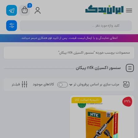
0
اعطای نمایندگی و یا ارسال لیست قیمت، پس از تایید فرم همکاری میسر میباشد.
محصولات برچسب خورده “سنسور اکسیژن ntk پیکان”
سنسور اکسیژن ntk پیکان
فیلـتر
کالاهای موجود
تاییدیه اصالت کالا
29%