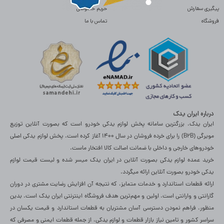
پیگیری سفارش
حریم خصوصی
فروشگاه
تماس با ما
درباره ایران یدک
ایران یدک، بزرگترین سامانه پخش لوازم یدکی خودرو است که بصورت آنلاین توزیع
مویرگی (B2B) را برای خرده فروشان در سال 1400 آغاز کرده است. پخش لوازم یدکی اصلی
خودروهای خارجی و داخلی با ضمانت اصالت کالا افتخار ماست.
خرید عمده لوازم یدکی بصورت آنلاین در ایران یدک میسر شده و لیست قیمت لوازم
یدکی خودرو بصورت آنلاین ارائه میگردد.
ارائه قطعات استاندارد و خدمات متمایز، که نتیجه آن افزایش رضایت مشتری در دوران
گارانتی و وارانتی است، اولین و مهم‌ترین هدف فروشگاه اینترنتی ایران یدک است. بدین
منظور، فراهم نمودن دسترسی آسان مشتریان به قطعات استاندارد و قیمت یکسان در
سراسر کشور و تامین نیاز بازار قطعات و لوازم یدکی، از جمله قطعات ایمنی و مصرفی که