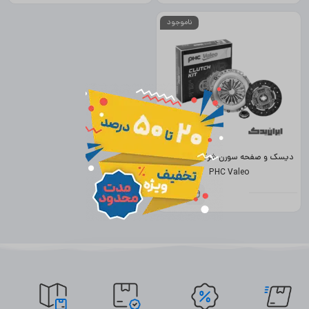
ناموجود
×
دیسک و صفحه سورن شرکتی کره والئو
PHC Valeo
(برچسباصالتسامانهتجارت)