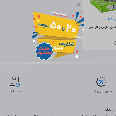
×
15,800
تومان
و پارس والئو سبز
تضمین بهترین قیمت
ضمانت اصالت
یران یدک