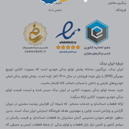
پیگیری سفارش
حریم خصوصی
فروشگاه
تماس با ما
درباره ایران یدک
ایران یدک، بزرگترین سامانه پخش لوازم یدکی خودرو است که بصورت آنلاین توزیع
مویرگی (B2B) را برای خرده فروشان در سال 1400 آغاز کرده است. پخش لوازم یدکی اصلی
خودروهای خارجی و داخلی با ضمانت اصالت کالا افتخار ماست.
خرید عمده لوازم یدکی بصورت آنلاین در ایران یدک میسر شده و لیست قیمت لوازم
یدکی خودرو بصورت آنلاین ارائه میگردد.
ارائه قطعات استاندارد و خدمات متمایز، که نتیجه آن افزایش رضایت مشتری در دوران
گارانتی و وارانتی است، اولین و مهم‌ترین هدف فروشگاه اینترنتی ایران یدک است. بدین
منظور، فراهم نمودن دسترسی آسان مشتریان به قطعات استاندارد و قیمت یکسان در
سراسر کشور و تامین نیاز بازار قطعات و لوازم یدکی، از جمله قطعات ایمنی و مصرفی که