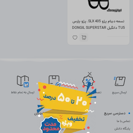
تسمه دینام پژو 405 SLX، پژو پارس
TU5 دانگیل DONGIL SUPERSTAR
4PK855 کره (دارای ضمانت)
×
ارسال سریع
تضمین بهترین قیمت
ضمانت اصالت
ارسال به تمام نقاط
دسترسی سریع
خدمات مشتریان
تماس با ما
سوالات متداول
پایگاه دانش
رویه بازگردانی کالا