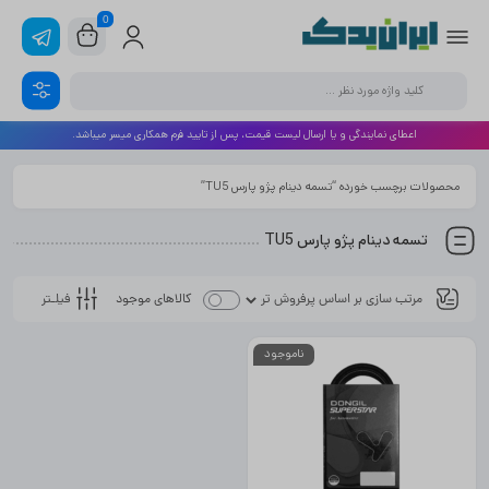
0
اعطای نمایندگی و یا ارسال لیست قیمت، پس از تایید فرم همکاری میسر میباشد.
محصولات برچسب خورده “تسمه دینام پژو پارس TU5”
تسمه دینام پژو پارس TU5
فیلـتر
کالاهای موجود
ناموجود