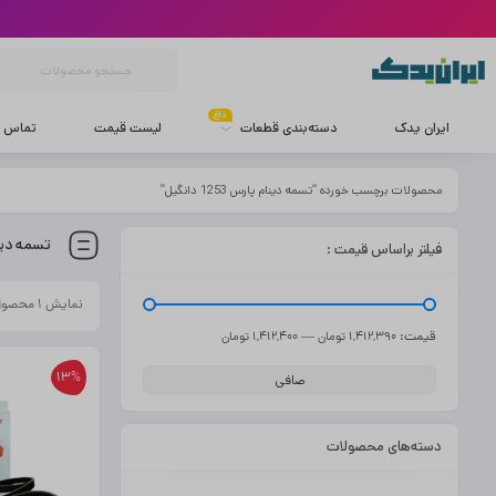
داغ
ایران یدک
دسته‌بندی قطعات
لیست قیمت
تماس با
محصولات برچسب خورده “تسمه دینام پارس 1253 دانگیل”
تسمه دینام پا
فیلتر براساس قیمت :
نمایش ۱ محصول
قيمت:
—
1,412,390 تومان
1,412,400 تومان
13%
صافی
دسته‌های محصولات