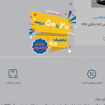
×
1,412
تومان
تسمه دینام پارس tu5 دانگیل 5PK
تضمین بهترین قیمت
ضمانت اصالت
یران یدک