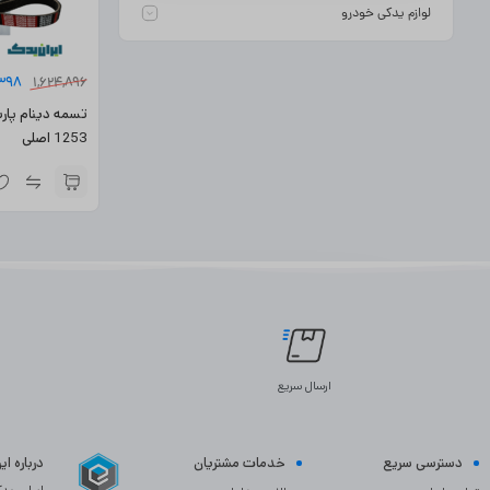
لوازم یدکی خودرو
,398
1,624,896
1253 اصلی
ارسال سریع
دسترسی سریع
خدمات مشتریان
درباره ا