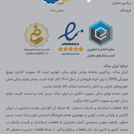
پیگیری سفارش
حریم خصوصی
فروشگاه
تماس با ما
درباره ایران یدک
ایران یدک، بزرگترین سامانه پخش لوازم یدکی خودرو است که بصورت آنلاین توزیع
مویرگی (B2B) را برای خرده فروشان در سال 1400 آغاز کرده است. پخش لوازم یدکی اصلی
خودروهای خارجی و داخلی با ضمانت اصالت کالا افتخار ماست.
خرید عمده لوازم یدکی بصورت آنلاین در ایران یدک میسر شده و لیست قیمت لوازم
یدکی خودرو بصورت آنلاین ارائه میگردد.
ارائه قطعات استاندارد و خدمات متمایز، که نتیجه آن افزایش رضایت مشتری در دوران
گارانتی و وارانتی است، اولین و مهم‌ترین هدف فروشگاه اینترنتی ایران یدک است. بدین
منظور، فراهم نمودن دسترسی آسان مشتریان به قطعات استاندارد و قیمت یکسان در
سراسر کشور و تامین نیاز بازار قطعات و لوازم یدکی، از جمله قطعات ایمنی و مصرفی که