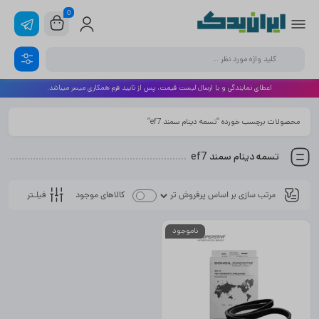
0
اعطای نمایندگی و یا ارسال لیست قیمت، پس از تایید فرم همکاری میسر میباشد.
محصولات برچسب خورده “تسمه دینام سمند ef7”
تسمه دینام سمند ef7
فیلـتر
کالاهای موجود
ناموجود