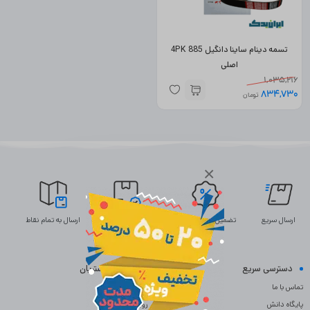
تسمه دینام ساینا دانگیل 4PK 885
اصلی
1,035,216
834,730
تومان
×
ارسال سریع
تضمین بهترین قیمت
ضمانت اصالت
ارسال به تمام نقاط
دسترسی سریع
خدمات مشتریان
تماس با ما
سوالات متداول
پایگاه دانش
رویه بازگردانی کالا