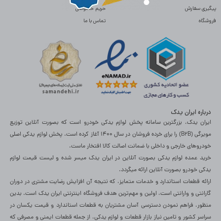
پیگیری سفارش
حریم خصوصی
فروشگاه
تماس با ما
درباره ایران یدک
ایران یدک، بزرگترین سامانه پخش لوازم یدکی خودرو است که بصورت آنلاین توزیع
مویرگی (B2B) را برای خرده فروشان در سال 1400 آغاز کرده است. پخش لوازم یدکی اصلی
خودروهای خارجی و داخلی با ضمانت اصالت کالا افتخار ماست.
خرید عمده لوازم یدکی بصورت آنلاین در ایران یدک میسر شده و لیست قیمت لوازم
یدکی خودرو بصورت آنلاین ارائه میگردد.
ارائه قطعات استاندارد و خدمات متمایز، که نتیجه آن افزایش رضایت مشتری در دوران
گارانتی و وارانتی است، اولین و مهم‌ترین هدف فروشگاه اینترنتی ایران یدک است. بدین
منظور، فراهم نمودن دسترسی آسان مشتریان به قطعات استاندارد و قیمت یکسان در
سراسر کشور و تامین نیاز بازار قطعات و لوازم یدکی، از جمله قطعات ایمنی و مصرفی که