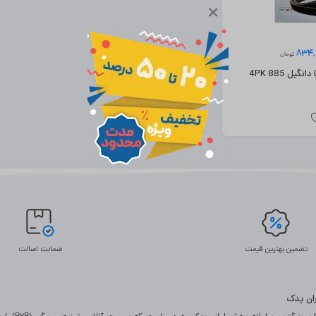
×
834
تومان
تسمه دینام تیبا دانگیل 4PK 885
تضمین بهترین قیمت
ضمانت اصالت
یران یدک