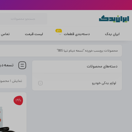
داغ
ایران یدک
دسته‌بندی قطعات
لیست قیمت
تماس با
محصولات برچسب خورده “تسمه دینام تیبا 885”
تسمه دینام
دسته‌های محصولات
نمایش ۱ محصول
لوازم یدکی خودرو
19%