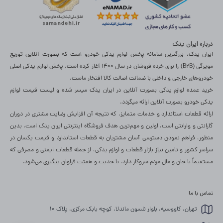
درباره ایران یدک
ایران یدک، بزرگترین سامانه پخش لوازم یدکی خودرو است که بصورت آنلاین توزیع
مویرگی (B2B) را برای خرده فروشان در سال 1400 آغاز کرده است. پخش لوازم یدکی اصلی
خودروهای خارجی و داخلی با ضمانت اصالت کالا افتخار ماست.
خرید عمده لوازم یدکی بصورت آنلاین در ایران یدک میسر شده و لیست قیمت لوازم
یدکی خودرو بصورت آنلاین ارائه میگردد.
ارائه قطعات استاندارد و خدمات متمایز، که نتیجه آن افزایش رضایت مشتری در دوران
گارانتی و وارانتی است، اولین و مهم‌ترین هدف فروشگاه اینترنتی ایران یدک است. بدین
منظور، فراهم نمودن دسترسی آسان مشتریان به قطعات استاندارد و قیمت یکسان در
سراسر کشور و تامین نیاز بازار قطعات و لوازم یدکی، از جمله قطعات ایمنی و مصرفی که
مستقیماً با جان و مال مردم سروکار دارد، با جدیت و همیّت فراوان پی­گیری می‌­شود. ​
تماس با ما
تهران، کاووسیه، بلوار نلسون ماندلا، کوچه بابک مرکزی، پلاک 10