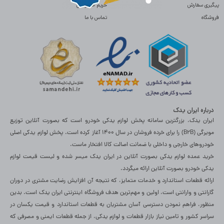
پیگیری سفارش
حریم خصوصی
فروشگاه
تماس با ما
درباره ایران یدک
ایران یدک، بزرگترین سامانه پخش لوازم یدکی خودرو است که بصورت آنلاین توزیع
مویرگی (B2B) را برای خرده فروشان در سال 1400 آغاز کرده است. پخش لوازم یدکی اصلی
خودروهای خارجی و داخلی با ضمانت اصالت کالا افتخار ماست.
خرید عمده لوازم یدکی بصورت آنلاین در ایران یدک میسر شده و لیست قیمت لوازم
یدکی خودرو بصورت آنلاین ارائه میگردد.
ارائه قطعات استاندارد و خدمات متمایز، که نتیجه آن افزایش رضایت مشتری در دوران
گارانتی و وارانتی است، اولین و مهم‌ترین هدف فروشگاه اینترنتی ایران یدک است. بدین
منظور، فراهم نمودن دسترسی آسان مشتریان به قطعات استاندارد و قیمت یکسان در
سراسر کشور و تامین نیاز بازار قطعات و لوازم یدکی، از جمله قطعات ایمنی و مصرفی که