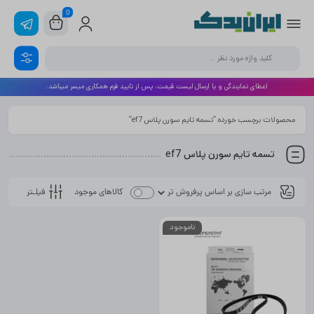
0
اعطای نمایندگی و یا ارسال لیست قیمت، پس از تایید فرم همکاری میسر میباشد.
محصولات برچسب خورده “تسمه تایم سورن پلاس ef7”
تسمه تایم سورن پلاس ef7
فیلـتر
کالاهای موجود
ناموجود