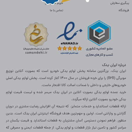
پیگیری سفارش
حریم خصوصی
فروشگاه
تماس با ما
درباره ایران یدک
ایران یدک، بزرگترین سامانه پخش لوازم یدکی خودرو است که بصورت آنلاین توزیع
مویرگی (B2B) را برای خرده فروشان در سال 1400 آغاز کرده است. پخش لوازم یدکی اصلی
خودروهای خارجی و داخلی با ضمانت اصالت کالا افتخار ماست.
خرید عمده لوازم یدکی بصورت آنلاین در ایران یدک میسر شده و لیست قیمت لوازم
یدکی خودرو بصورت آنلاین ارائه میگردد.
ارائه قطعات استاندارد و خدمات متمایز، که نتیجه آن افزایش رضایت مشتری در دوران
گارانتی و وارانتی است، اولین و مهم‌ترین هدف فروشگاه اینترنتی ایران یدک است. بدین
منظور، فراهم نمودن دسترسی آسان مشتریان به قطعات استاندارد و قیمت یکسان در
سراسر کشور و تامین نیاز بازار قطعات و لوازم یدکی، از جمله قطعات ایمنی و مصرفی که