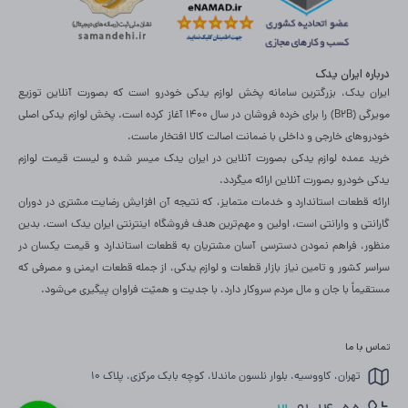
درباره ایران یدک
ایران یدک، بزرگترین سامانه پخش لوازم یدکی خودرو است که بصورت آنلاین توزیع
مویرگی (B2B) را برای خرده فروشان در سال 1400 آغاز کرده است. پخش لوازم یدکی اصلی
خودروهای خارجی و داخلی با ضمانت اصالت کالا افتخار ماست.
خرید عمده لوازم یدکی بصورت آنلاین در ایران یدک میسر شده و لیست قیمت لوازم
یدکی خودرو بصورت آنلاین ارائه میگردد.
ارائه قطعات استاندارد و خدمات متمایز، که نتیجه آن افزایش رضایت مشتری در دوران
گارانتی و وارانتی است، اولین و مهم‌ترین هدف فروشگاه اینترنتی ایران یدک است. بدین
منظور، فراهم نمودن دسترسی آسان مشتریان به قطعات استاندارد و قیمت یکسان در
سراسر کشور و تامین نیاز بازار قطعات و لوازم یدکی، از جمله قطعات ایمنی و مصرفی که
مستقیماً با جان و مال مردم سروکار دارد، با جدیت و همیّت فراوان پی­گیری می‌­شود. ​
تماس با ما
تهران، کاووسیه، بلوار نلسون ماندلا، کوچه بابک مرکزی، پلاک 10