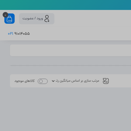
0
ورود / عضویت
021
91014055
کالاهای موجود