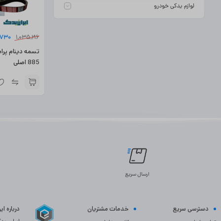
لوازم یدکی خودرو
,730
1,035,216
885 اصلی
ارسال سریع
دسترسی سریع
خدمات مشتریان
درباره ا