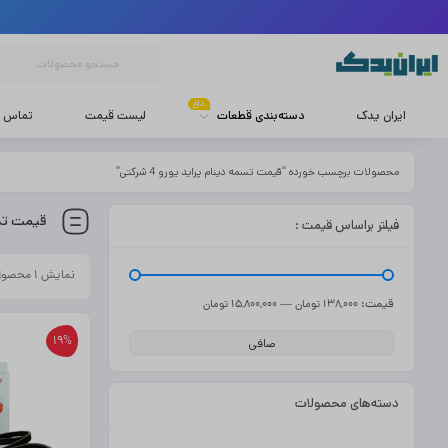
داغ
ایران یدک
دسته‌بندی قطعات
لیست قیمت
تماس با
محصولات برچسب خورده “قیمت تسمه دینام پراید یورو 4 شرکتی”
قیمت تسمه 
فیلتر براساس قیمت :
نمایش ۱ محصول
قيمت:
—
138,000 تومان
15,800,000 تومان
19%
صافی
دسته‌های محصولات