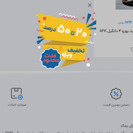
×
834
تومان
تسمه دینام پراید یورو ۴ دانگیل 4PK
تضمین بهترین قیمت
ضمانت اصالت
یران یدک