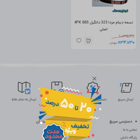
تسمه دینام مزدا 323 دانگیل 4PK 885
اصلی
1,035,216
834,730
تومان
×
ارسال سریع
تضمین بهترین قیمت
ضمانت اصالت
ارسال به تمام نقاط
دسترسی سریع
خدمات مشتریان
تماس با ما
سوالات متداول
پایگاه دانش
رویه بازگردانی کالا