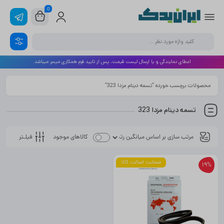
0
اعطای نمایندگی و یا ارسال لیست قیمت، پس از تایید فرم همکاری میسر میباشد.
محصولات برچسب خورده “تسمه دینام مزدا 323”
تسمه دینام مزدا 323
فیلـتر
کالاهای موجود
ضمانت اصالت کالا
19%