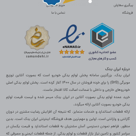
پیگیری سفارش
حریم خصوصی
فروشگاه
تماس با ما
درباره ایران یدک
ایران یدک، بزرگترین سامانه پخش لوازم یدکی خودرو است که بصورت آنلاین توزیع
مویرگی (B2B) را برای خرده فروشان در سال 1400 آغاز کرده است. پخش لوازم یدکی اصلی
خودروهای خارجی و داخلی با ضمانت اصالت کالا افتخار ماست.
خرید عمده لوازم یدکی بصورت آنلاین در ایران یدک میسر شده و لیست قیمت لوازم
یدکی خودرو بصورت آنلاین ارائه میگردد.
ارائه قطعات استاندارد و خدمات متمایز، که نتیجه آن افزایش رضایت مشتری در دوران
گارانتی و وارانتی است، اولین و مهم‌ترین هدف فروشگاه اینترنتی ایران یدک است. بدین
منظور، فراهم نمودن دسترسی آسان مشتریان به قطعات استاندارد و قیمت یکسان در
سراسر کشور و تامین نیاز بازار قطعات و لوازم یدکی، از جمله قطعات ایمنی و مصرفی که